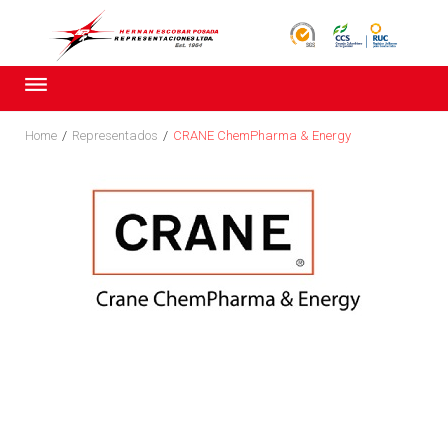
Skip
to
content
Home
/
Representados
/
CRANE ChemPharma & Energy
CRANE
ChemPharma
&
Energy