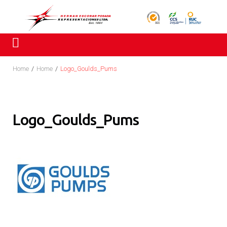
Skip
to
content
Home
/
Home
/
Logo_Goulds_Pums
Logo_Goulds_Pums